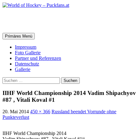
Zum
Inhalt
springen
World of Hockey – Puckfans.at
Suchen
Primäres Menü
Impressum
Foto Gallerie
Partner und Referenzen
Datenschutz
Gallerie
Suchen
nach:
IIHF World Championship 2014 Vadim Shipachyov
#87 , Vitali Koval #1
20. Mai 2014
450 × 366
Russland beendet Vorrunde ohne
Punkteverlust
IIHF World Championship 2014
Vadim Shipachyov #87 , Vitali Koval #1ii