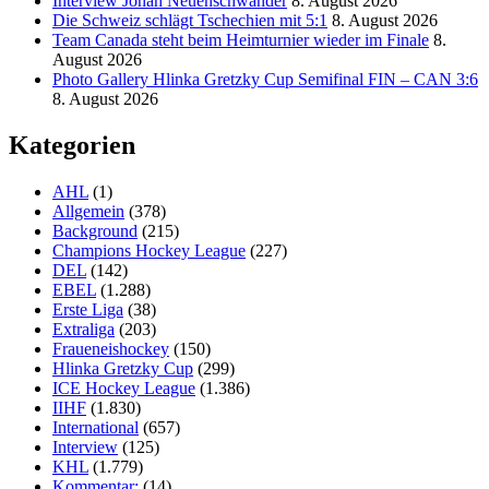
Interview Jonah Neuenschwander
8. August 2026
Die Schweiz schlägt Tschechien mit 5:1
8. August 2026
Team Canada steht beim Heimturnier wieder im Finale
8.
August 2026
Photo Gallery Hlinka Gretzky Cup Semifinal FIN – CAN 3:6
8. August 2026
Kategorien
AHL
(1)
Allgemein
(378)
Background
(215)
Champions Hockey League
(227)
DEL
(142)
EBEL
(1.288)
Erste Liga
(38)
Extraliga
(203)
Fraueneishockey
(150)
Hlinka Gretzky Cup
(299)
ICE Hockey League
(1.386)
IIHF
(1.830)
International
(657)
Interview
(125)
KHL
(1.779)
Kommentar:
(14)