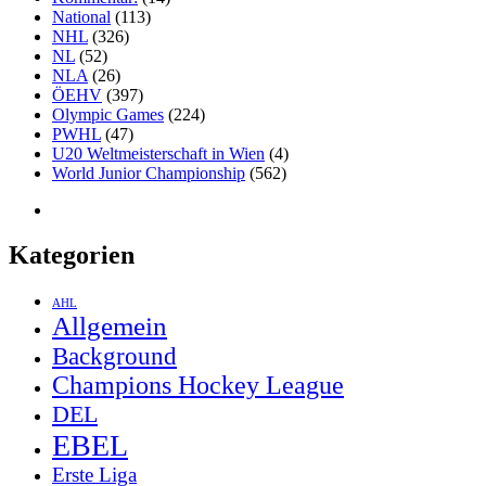
National
(113)
NHL
(326)
NL
(52)
NLA
(26)
ÖEHV
(397)
Olympic Games
(224)
PWHL
(47)
U20 Weltmeisterschaft in Wien
(4)
World Junior Championship
(562)
Kategorien
AHL
Allgemein
Background
Champions Hockey League
DEL
EBEL
Erste Liga