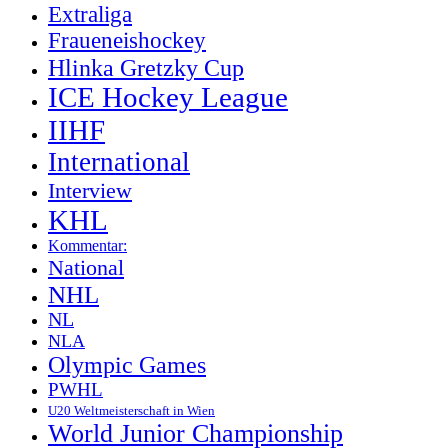
Extraliga
Fraueneishockey
Hlinka Gretzky Cup
ICE Hockey League
IIHF
International
Interview
KHL
Kommentar:
National
NHL
NL
NLA
Olympic Games
PWHL
U20 Weltmeisterschaft in Wien
World Junior Championship