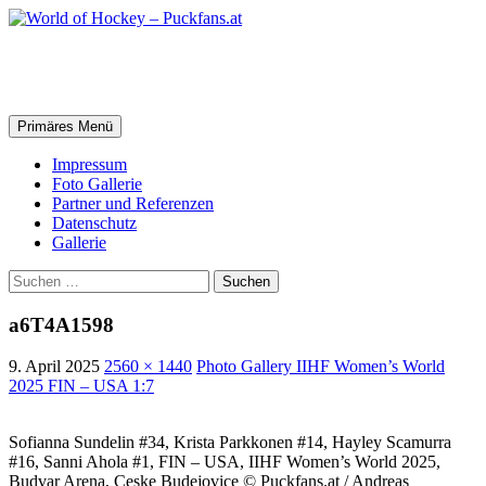
Zum
Inhalt
springen
World of Hockey – Puckfans.at
Suchen
Primäres Menü
Impressum
Foto Gallerie
Partner und Referenzen
Datenschutz
Gallerie
Suchen
nach:
a6T4A1598
9. April 2025
2560 × 1440
Photo Gallery IIHF Women’s World
2025 FIN – USA 1:7
Sofianna Sundelin #34, Krista Parkkonen #14, Hayley Scamurra
#16, Sanni Ahola #1, FIN – USA, IIHF Women’s World 2025,
Budvar Arena, Ceske Budejovice © Puckfans.at / Andreas