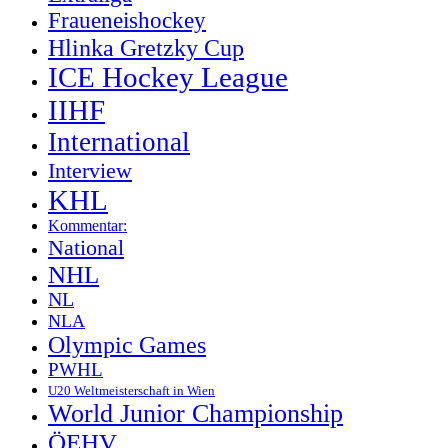
Fraueneishockey
Hlinka Gretzky Cup
ICE Hockey League
IIHF
International
Interview
KHL
Kommentar:
National
NHL
NL
NLA
Olympic Games
PWHL
U20 Weltmeisterschaft in Wien
World Junior Championship
ÖEHV