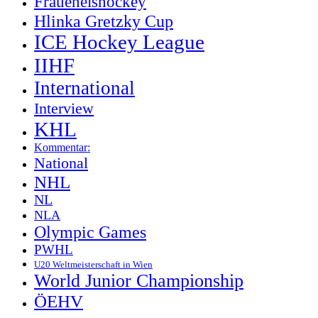
Fraueneishockey
Hlinka Gretzky Cup
ICE Hockey League
IIHF
International
Interview
KHL
Kommentar:
National
NHL
NL
NLA
Olympic Games
PWHL
U20 Weltmeisterschaft in Wien
World Junior Championship
ÖEHV