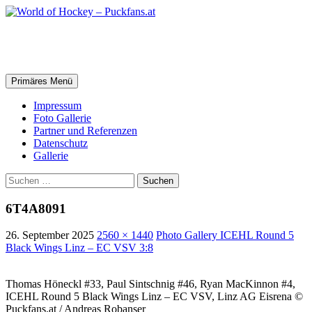
Zum
Inhalt
springen
World of Hockey – Puckfans.at
Suchen
Primäres Menü
Impressum
Foto Gallerie
Partner und Referenzen
Datenschutz
Gallerie
Suchen
nach:
6T4A8091
26. September 2025
2560 × 1440
Photo Gallery ICEHL Round 5
Black Wings Linz – EC VSV 3:8
Thomas Höneckl #33, Paul Sintschnig #46, Ryan MacKinnon #4,
ICEHL Round 5 Black Wings Linz – EC VSV, Linz AG Eisrena ©
Puckfans.at / Andreas Robanser