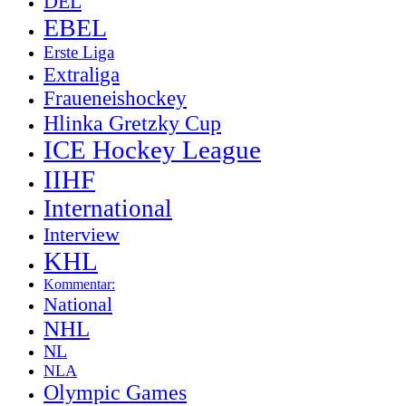
DEL
EBEL
Erste Liga
Extraliga
Fraueneishockey
Hlinka Gretzky Cup
ICE Hockey League
IIHF
International
Interview
KHL
Kommentar:
National
NHL
NL
NLA
Olympic Games