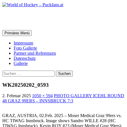
Zum
Inhalt
springen
World of Hockey – Puckfans.at
Suchen
Primäres Menü
Impressum
Foto Gallerie
Partner und Referenzen
Datenschutz
Gallerie
Suchen
nach:
WK20250202_0593
2. Februar 2025
1050 × 594
PHOTO GALLERY ICEHL ROUND
48 GRAZ 99ERS – INNSBRUCK 7:3
GRAZ, AUSTRIA, 02.Feb. 2025 – Moser Medical Graz 99ers vs.
HC TIWAG Innsbruck. Image shows Sandro WILLE #28 (HC
TIWAG Innsbruck), Kevin ROY #23 (Moser Medical Graz 99ers),