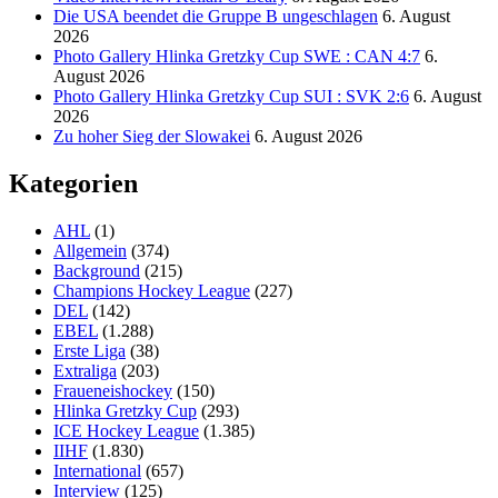
Die USA beendet die Gruppe B ungeschlagen
6. August
2026
Photo Gallery Hlinka Gretzky Cup SWE : CAN 4:7
6.
August 2026
Photo Gallery Hlinka Gretzky Cup SUI : SVK 2:6
6. August
2026
Zu hoher Sieg der Slowakei
6. August 2026
Kategorien
AHL
(1)
Allgemein
(374)
Background
(215)
Champions Hockey League
(227)
DEL
(142)
EBEL
(1.288)
Erste Liga
(38)
Extraliga
(203)
Fraueneishockey
(150)
Hlinka Gretzky Cup
(293)
ICE Hockey League
(1.385)
IIHF
(1.830)
International
(657)
Interview
(125)