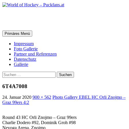
Zum
Inhalt
springen
World of Hockey – Puckfans.at
Suchen
Primäres Menü
Impressum
Foto Gallerie
Partner und Referenzen
Datenschutz
Gallerie
Suchen
nach:
6T4A7008
24. Januar 2020
900 × 562
Photo Gallery EBEL HC Orli Znojmo –
Graz 99ers 4:2
Round 43 HC Orli Znojmo – Graz 99ers
Charlie Dodero #92, Dominik Groh #98
Nevoga Arena, Znojmo