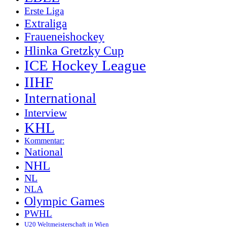
Erste Liga
Extraliga
Fraueneishockey
Hlinka Gretzky Cup
ICE Hockey League
IIHF
International
Interview
KHL
Kommentar:
National
NHL
NL
NLA
Olympic Games
PWHL
U20 Weltmeisterschaft in Wien