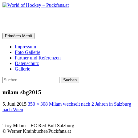
Zum
Inhalt
springen
World of Hockey – Puckfans.at
Suchen
Primäres Menü
Impressum
Foto Gallerie
Partner und Referenzen
Datenschutz
Gallerie
Suchen
nach:
milam-sbg2015
5. Juni 2015
350 × 308
Milam wechselt nach 2 Jahren in Salzburg
nach Wien
Troy Milam – EC Red Bull Salzburg
© Werner Krainbucher/Puckfans.at