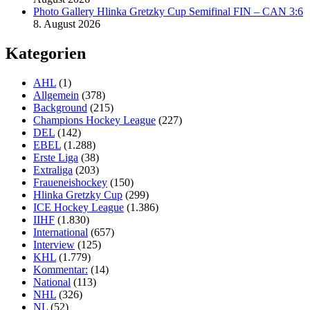
Photo Gallery Hlinka Gretzky Cup Semifinal FIN – CAN 3:6
8. August 2026
Kategorien
AHL
(1)
Allgemein
(378)
Background
(215)
Champions Hockey League
(227)
DEL
(142)
EBEL
(1.288)
Erste Liga
(38)
Extraliga
(203)
Fraueneishockey
(150)
Hlinka Gretzky Cup
(299)
ICE Hockey League
(1.386)
IIHF
(1.830)
International
(657)
Interview
(125)
KHL
(1.779)
Kommentar:
(14)
National
(113)
NHL
(326)
NL
(52)