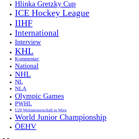
Hlinka Gretzky Cup
ICE Hockey League
IIHF
International
Interview
KHL
Kommentar:
National
NHL
NL
NLA
Olympic Games
PWHL
U20 Weltmeisterschaft in Wien
World Junior Championship
ÖEHV