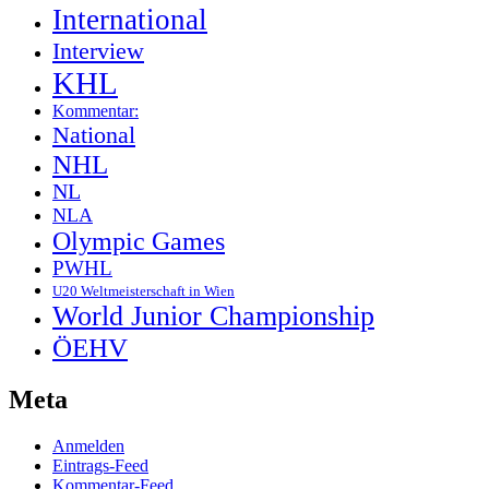
International
Interview
KHL
Kommentar:
National
NHL
NL
NLA
Olympic Games
PWHL
U20 Weltmeisterschaft in Wien
World Junior Championship
ÖEHV
Meta
Anmelden
Eintrags-Feed
Kommentar-Feed