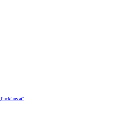
„Puckfans.at“