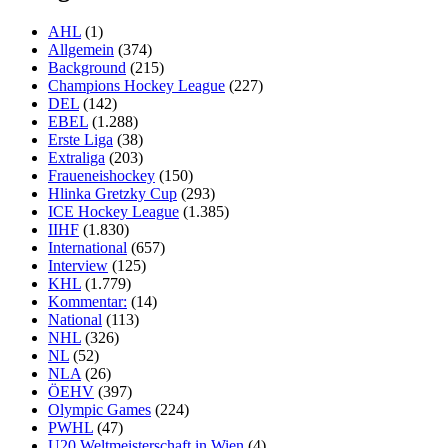
AHL
(1)
Allgemein
(374)
Background
(215)
Champions Hockey League
(227)
DEL
(142)
EBEL
(1.288)
Erste Liga
(38)
Extraliga
(203)
Fraueneishockey
(150)
Hlinka Gretzky Cup
(293)
ICE Hockey League
(1.385)
IIHF
(1.830)
International
(657)
Interview
(125)
KHL
(1.779)
Kommentar:
(14)
National
(113)
NHL
(326)
NL
(52)
NLA
(26)
ÖEHV
(397)
Olympic Games
(224)
PWHL
(47)
U20 Weltmeisterschaft in Wien
(4)