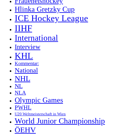
Fraueneishockey
Hlinka Gretzky Cup
ICE Hockey League
IIHF
International
Interview
KHL
Kommentar:
National
NHL
NL
NLA
Olympic Games
PWHL
U20 Weltmeisterschaft in Wien
World Junior Championship
ÖEHV