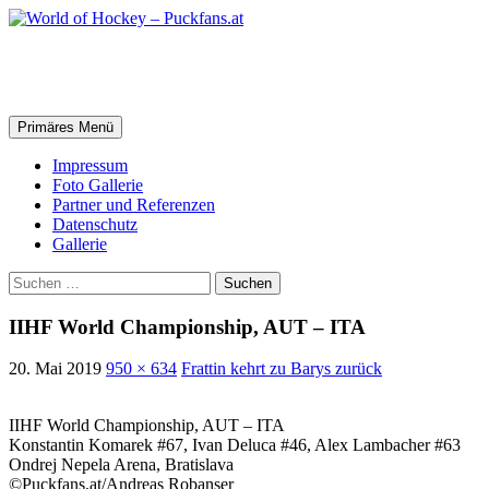
Zum
Inhalt
springen
World of Hockey – Puckfans.at
Suchen
Primäres Menü
Impressum
Foto Gallerie
Partner und Referenzen
Datenschutz
Gallerie
Suchen
nach:
IIHF World Championship, AUT – ITA
20. Mai 2019
950 × 634
Frattin kehrt zu Barys zurück
IIHF World Championship, AUT – ITA
Konstantin Komarek #67, Ivan Deluca #46, Alex Lambacher #63
Ondrej Nepela Arena, Bratislava
©Puckfans.at/Andreas Robanser