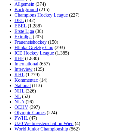
Allgemein
(374)
Background
(215)
Champions Hockey League
(227)
DEL
(142)
EBEL
(1.288)
Erste Liga
(38)
Extraliga
(203)
Fraueneishockey
(150)
Hlinka Gretzky Cup
(293)
ICE Hockey League
(1.385)
IIHF
(1.830)
International
(657)
Interview
(125)
KHL
(1.779)
Kommentar:
(14)
National
(113)
NHL
(326)
NL
(52)
NLA
(26)
ÖEHV
(397)
Olympic Games
(224)
PWHL
(47)
U20 Weltmeisterschaft in Wien
(4)
World Junior Championship
(562)