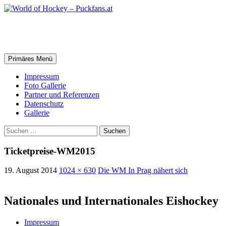
Zum
Inhalt
springen
World of Hockey – Puckfans.at
Suchen
Primäres Menü
Impressum
Foto Gallerie
Partner und Referenzen
Datenschutz
Gallerie
Suchen
nach:
Ticketpreise-WM2015
19. August 2014
1024 × 630
Die WM In Prag nähert sich
Nationales und Internationales Eishockey
Impressum