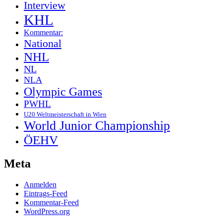
Interview
KHL
Kommentar:
National
NHL
NL
NLA
Olympic Games
PWHL
U20 Weltmeisterschaft in Wien
World Junior Championship
ÖEHV
Meta
Anmelden
Eintrags-Feed
Kommentar-Feed
WordPress.org