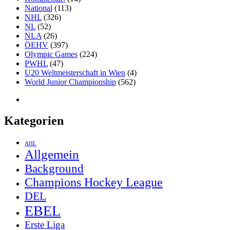
National
(113)
NHL
(326)
NL
(52)
NLA
(26)
ÖEHV
(397)
Olympic Games
(224)
PWHL
(47)
U20 Weltmeisterschaft in Wien
(4)
World Junior Championship
(562)
Kategorien
AHL
Allgemein
Background
Champions Hockey League
DEL
EBEL
Erste Liga