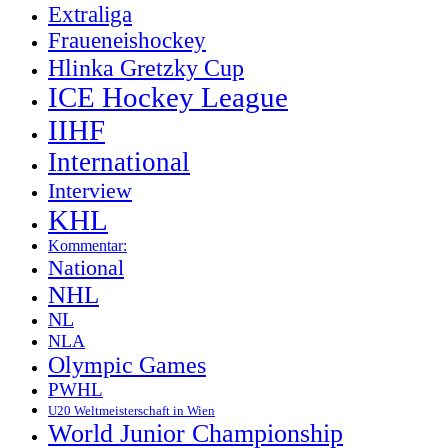
Extraliga
Fraueneishockey
Hlinka Gretzky Cup
ICE Hockey League
IIHF
International
Interview
KHL
Kommentar:
National
NHL
NL
NLA
Olympic Games
PWHL
U20 Weltmeisterschaft in Wien
World Junior Championship