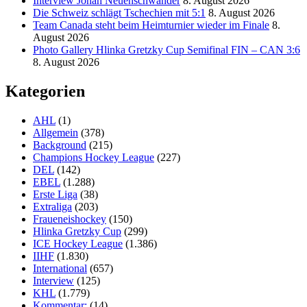
Interview Jonah Neuenschwander
8. August 2026
Die Schweiz schlägt Tschechien mit 5:1
8. August 2026
Team Canada steht beim Heimturnier wieder im Finale
8.
August 2026
Photo Gallery Hlinka Gretzky Cup Semifinal FIN – CAN 3:6
8. August 2026
Kategorien
AHL
(1)
Allgemein
(378)
Background
(215)
Champions Hockey League
(227)
DEL
(142)
EBEL
(1.288)
Erste Liga
(38)
Extraliga
(203)
Fraueneishockey
(150)
Hlinka Gretzky Cup
(299)
ICE Hockey League
(1.386)
IIHF
(1.830)
International
(657)
Interview
(125)
KHL
(1.779)
Kommentar:
(14)