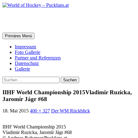
Zum
Inhalt
springen
World of Hockey – Puckfans.at
Suchen
Primäres Menü
Impressum
Foto Gallerie
Partner und Referenzen
Datenschutz
Gallerie
Suchen
nach:
IIHF World Championship 2015Vladimir Ruzicka,
Jaromír Jágr #68
18. Mai 2015
400 × 327
Der WM Rückblick
IIHF World Championship 2015
Vladimir Ruzicka, Jaromír Jágr #68
© Andreas Robanser/Puckfans.at