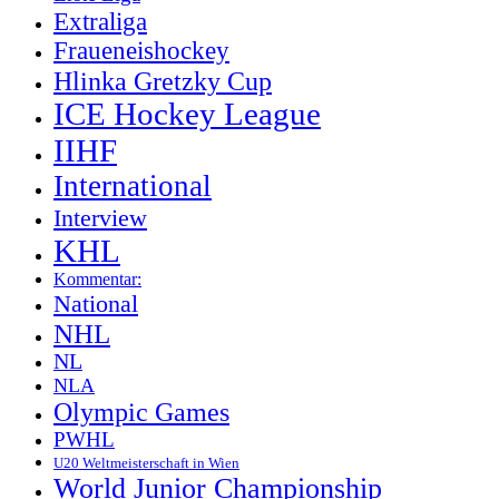
Extraliga
Fraueneishockey
Hlinka Gretzky Cup
ICE Hockey League
IIHF
International
Interview
KHL
Kommentar:
National
NHL
NL
NLA
Olympic Games
PWHL
U20 Weltmeisterschaft in Wien
World Junior Championship