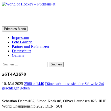
Zum
Inhalt
springen
World of Hockey – Puckfans.at
Suchen
Primäres Menü
Impressum
Foto Gallerie
Partner und Referenzen
Datenschutz
Gallerie
Suchen
nach:
a6T4A3670
10. Mai 2025
2560 × 1440
Dänemark muss sich der Schweiz 2:4
geschlagen geben
Sebastian Dahm #32, Simon Knak #8, Oliver Lauridsen #25, IIHF
World Championship 2025 DEN  SUI