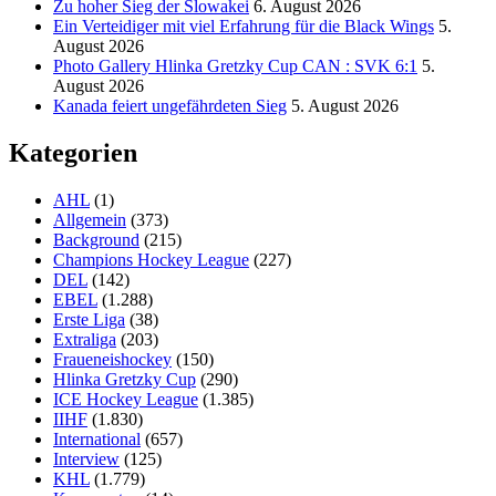
Zu hoher Sieg der Slowakei
6. August 2026
Ein Verteidiger mit viel Erfahrung für die Black Wings
5.
August 2026
Photo Gallery Hlinka Gretzky Cup CAN : SVK 6:1
5.
August 2026
Kanada feiert ungefährdeten Sieg
5. August 2026
Kategorien
AHL
(1)
Allgemein
(373)
Background
(215)
Champions Hockey League
(227)
DEL
(142)
EBEL
(1.288)
Erste Liga
(38)
Extraliga
(203)
Fraueneishockey
(150)
Hlinka Gretzky Cup
(290)
ICE Hockey League
(1.385)
IIHF
(1.830)
International
(657)
Interview
(125)
KHL
(1.779)