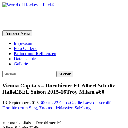
Zum
Inhalt
springen
World of Hockey – Puckfans.at
Suchen
Primäres Menü
Impressum
Foto Gallerie
Partner und Referenzen
Datenschutz
Gallerie
Suchen
nach:
Vienna Capitals – Dornbirner ECAlbert Schultz
HalleEBEL Saison 2015-16Troy Milam #60
13. September 2015
300 × 222
Caps-Goalie Lawson verhilft
Dornbirn zum Sieg, Znojmo deklassiert Salzburg
Vienna Capitals – Dornbirner EC
Albert Schultz Halle