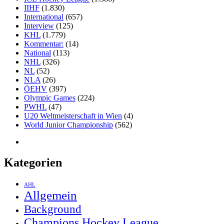
IIHF
(1.830)
International
(657)
Interview
(125)
KHL
(1.779)
Kommentar:
(14)
National
(113)
NHL
(326)
NL
(52)
NLA
(26)
ÖEHV
(397)
Olympic Games
(224)
PWHL
(47)
U20 Weltmeisterschaft in Wien
(4)
World Junior Championship
(562)
Kategorien
AHL
Allgemein
Background
Champions Hockey League