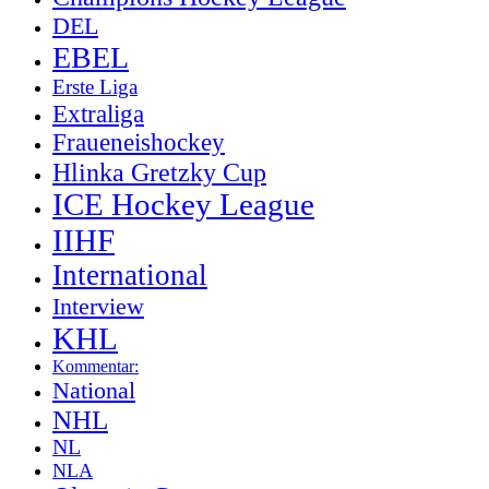
DEL
EBEL
Erste Liga
Extraliga
Fraueneishockey
Hlinka Gretzky Cup
ICE Hockey League
IIHF
International
Interview
KHL
Kommentar:
National
NHL
NL
NLA